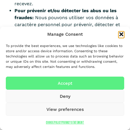
recevez.
Pour prévenir et/ou détecter les abus ou les
fraudes:
Nous pouvons utiliser vos données à
caractère personnel pour prévenir, détecter et
enquêter sur des pratiques illégales ou
Manage Consent
suspectées d’être illégales.
5. PENDANT COMBIEN DE TEMPS TRAITONS-NOUS VOS
To provide the best experiences, we use technologies like cookies to
store and/or access device information. Consenting to these
DONNÉES À CARACTÈRE PERSONNEL?
technologies will allow us to process data such as browsing behavior
or unique IDs on this site. Not consenting or withdrawing consent,
may adversely affect certain features and functions.
Nous ne conservons jamais vos données à caractère
personnel plus longtemps que nécessaire aux fins
Accept
décrites ci-dessus. Si nous n’avons plus besoin
d’utiliser vos données à caractère personnel et qu’il
Deny
n’est pas nécessaire de les conserver pour respecter
des obligations légales ou réglementaires, nous
View preferences
supprimons les données à caractère personnel de nos
systèmes ou les rendons anonymes.
COOKIE POLICY
PRIVACY STATEMENT