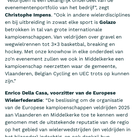
“Veldrijden is een belangrijk onderdeel van de
evenementenportfolio van het bedrijf”, zegt
Christophe Impens
. “Ook in andere wielerdisciplines
en bij uitbreiding in zowat elke sport is
Golazo
betrokken in tal van grote internationale
kampioenschappen. Van veldrijden over gravel en
wegwielrennen tot 3×3 basketbal, breaking en
hockey. Met onze knowhow in elke onderdeel van
zo’n evenement zullen we ook in Middelkerke een
kampioenschap neerzetten waar de gemeente,
Vlaanderen, Belgian Cycling en UEC trots op kunnen
zijn.”
Enrico Della Casa, voorzitter van de Europese
Wielerfederatie
: “De beslissing om de organisatie
van de Europese kampioenschappen veldrijden 2025
aan Vlaanderen en Middelkerke toe te kennen werd
genomen met de uitstekende reputatie van de regio
op het gebied van wielerwedstrijden (en veldrijden in
het bijzonder) indachtig, en ook dankzij hun