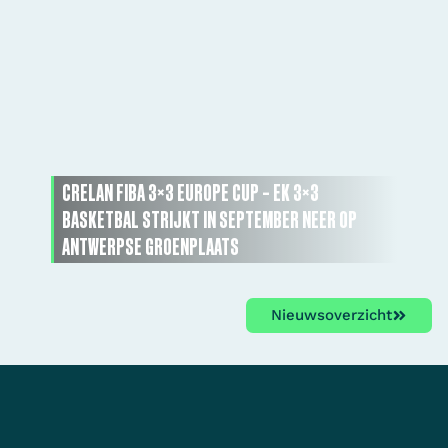
CRELAN FIBA 3×3 EUROPE CUP – EK 3×3
BASKETBAL STRIJKT IN SEPTEMBER NEER OP
ANTWERPSE GROENPLAATS
Nieuwsoverzicht