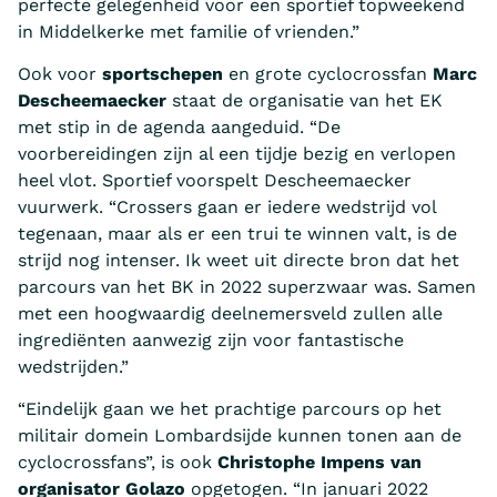
perfecte gelegenheid voor een sportief topweekend
in Middelkerke met familie of vrienden.”
Ook voor
sportschepen
en grote cyclocrossfan
Marc
Descheemaecker
staat de organisatie van het EK
met stip in de agenda aangeduid. “De
voorbereidingen zijn al een tijdje bezig en verlopen
heel vlot. Sportief voorspelt Descheemaecker
vuurwerk. “Crossers gaan er iedere wedstrijd vol
tegenaan, maar als er een trui te winnen valt, is de
strijd nog intenser. Ik weet uit directe bron dat het
parcours van het BK in 2022 superzwaar was. Samen
met een hoogwaardig deelnemersveld zullen alle
ingrediënten aanwezig zijn voor fantastische
wedstrijden.”
“Eindelijk gaan we het prachtige parcours op het
militair domein Lombardsijde kunnen tonen aan de
cyclocrossfans”, is ook
Christophe Impens van
organisator Golazo
opgetogen. “In januari 2022